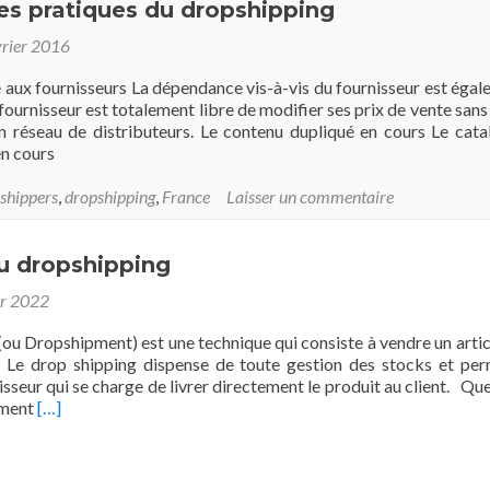
es pratiques du dropshipping
vrier 2016
aux fournisseurs La dépendance vis-à-vis du fournisseur est éga
le fournisseur est totalement libre de modifier ses prix de vente sans
n réseau de distributeurs. Le contenu dupliqué en cours Le cat
en cours
shippers
,
dropshipping
,
France
Laisser un commentaire
du dropshipping
er 2022
ou Dropshipment) est une technique qui consiste à vendre un artic
k. Le drop shipping dispense de toute gestion des stocks et pe
rnisseur qui se charge de livrer directement le produit au client. Qu
En
ement
[…]
savoir
plus
surPrincipe