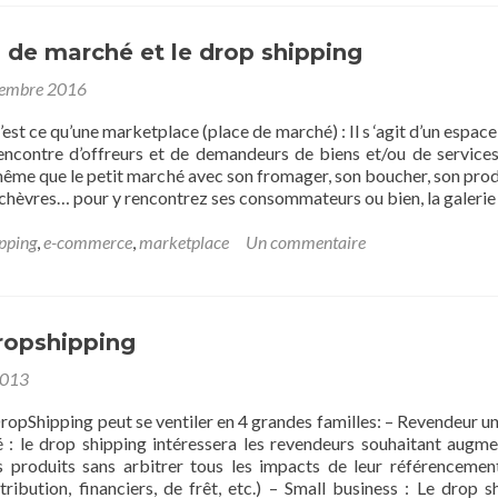
du
dropshipping
 de marché et le drop shipping
tembre 2016
est ce qu’une marketplace (place de marché) : Il s ‘agit d’un espace
encontre d’offreurs et de demandeurs de biens et/ou de services.
 même que le petit marché avec son fromager, son boucher, son pro
chèvres… pour y rencontrez ses consommateurs ou bien, la galeri
pping
,
e-commerce
,
marketplace
Un commentaire
ropshipping
2013
ropShipping peut se ventiler en 4 grandes familles: – Revendeur un
: le drop shipping intéressera les revendeurs souhaitant augme
produits sans arbitrer tous les impacts de leur référencement
stribution, financiers, de frêt, etc.) – Small business : Le drop s