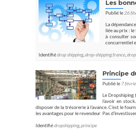
Les bonn
Publié le
26 fé
La dépendance 
liée au prix : 
à consulter so
concurrentiel 
Identifié
drop shipping
,
drop-shipping france
,
drop
Principe 
Publié le
7 févri
Le Dropshiping (
l’avoir en stoc
disposer de la trésorerie à l’avance. C’est le fou
les avantages pour le revendeur Pas d’investiss
Identifié
dropshipping
,
principe