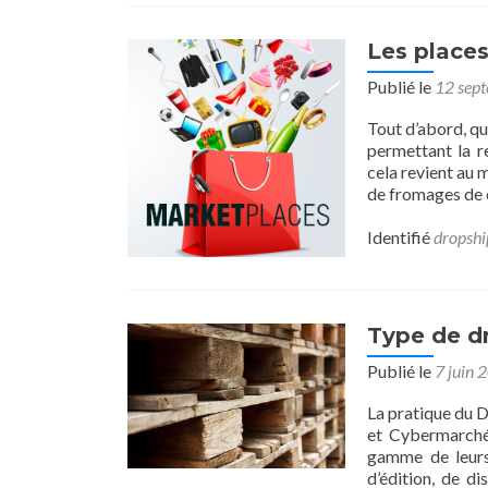
Les places
Publié le
12 sep
Tout d’abord, qu’
permettant la r
cela revient au
de fromages de 
Identifié
dropshi
Type de d
Publié le
7 juin 
La pratique du D
et Cybermarché 
gamme de leurs 
d’édition, de di