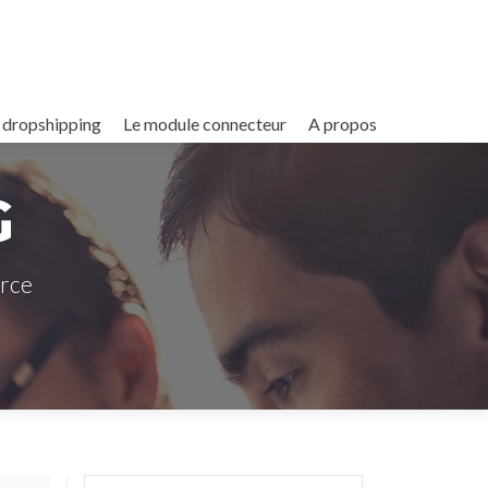
 dropshipping
Le module connecteur
A propos
G
erce
Rechercher :