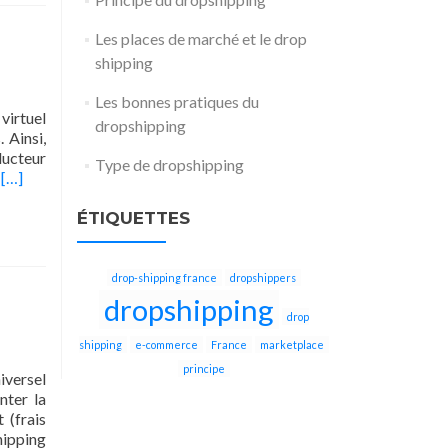
Les places de marché et le drop
shipping
Les bonnes pratiques du
 virtuel
dropshipping
 Ainsi,
ducteur
Type de dropshipping
En
e
[…]
savoir
plus
ÉTIQUETTES
surLes
places
de
drop-shipping france
dropshippers
marché
dropshipping
et
drop
le
shipping
e-commerce
France
marketplace
drop
principe
shipping
iversel
nter la
 (frais
hipping