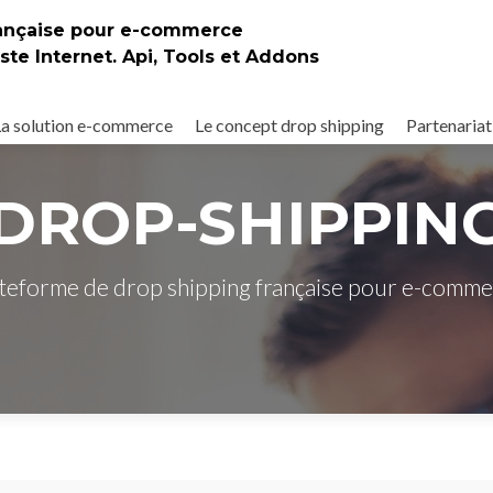
rançaise pour e-commerce
te Internet. Api, Tools et Addons
La solution e-commerce
Le concept drop shipping
Partenariat
DROP-SHIPPIN
teforme de drop shipping française pour e-comm